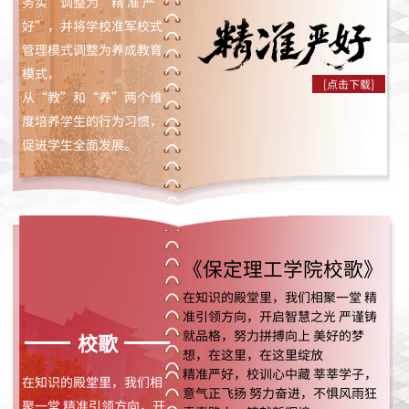
务实”调整为“精 准 严
好”，并将学校准军校式
管理模式调整为养成教育
模式，
[点击下载]
从“教”和“养”两个维
度培养学生的行为习惯，
促进学生全面发展。
《保定理工学院校歌》
在知识的殿堂里，我们相聚一堂 精
准引领方向，开启智慧之光 严谨铸
就品格，努力拼搏向上 美好的梦
校歌
想，在这里，在这里绽放
精准严好，校训心中藏 莘莘学子，
在知识的殿堂里，我们相
意气正飞扬 努力奋进，不惧风雨狂
聚一堂 精准引领方向，开