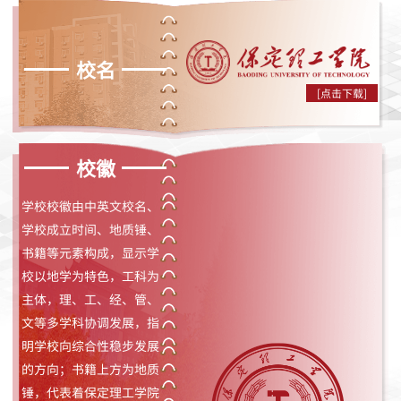
校名
[点击下载]
校徽
学校校徽由中英文校名、
学校成立时间、地质锤、
书籍等元素构成，显示学
校以地学为特色，工科为
主体，理、工、经、管、
文等多学科协调发展，指
明学校向综合性稳步发展
的方向；书籍上方为地质
锤，代表着保定理工学院