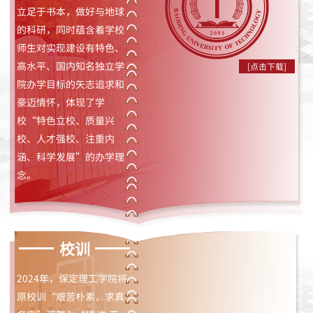
立足于书本，做好与地球
的科研，同时蕴含着学校
师生对实现建设有特色、
高水平、国内知名独立学
[点击下载]
院办学目标的矢志追求和
豪迈情怀，体现了学
校“特色立校、质量兴
校、人才强校、注重内
涵、科学发展”的办学理
念。
校训
2024年，保定理工学院将
原校训“艰苦朴素，求真