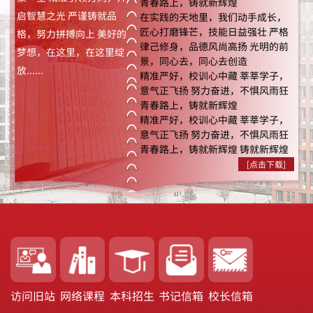
青春路上，铸就新辉煌
启智慧之光 严谨铸就品
在实践的天地里，我们动手成长，
匠心打磨锋芒，技能日益强壮 严格
格，努力拼搏向上 美好的
律己修身，品德风尚高扬 光明的前
梦想，在这里，在这里绽
景，同心去，同心去创造
放......
精准严好，校训心中藏 莘莘学子，
意气正飞扬 努力奋进，不惧风雨狂
青春路上，铸就新辉煌
精准严好，校训心中藏 莘莘学子，
意气正飞扬 努力奋进，不惧风雨狂
青春路上，铸就新辉煌 铸就新辉煌
[点击下载]
访问旧站
网络课程
本科招生
书记信箱
校长信箱